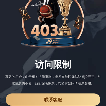
访问限制
尊敬的用户，由于相关法律限制，您所在地区无法访问J9产品，对
此造成的不便，我们深表歉意，您如有疑问请联系客服。
联系客服